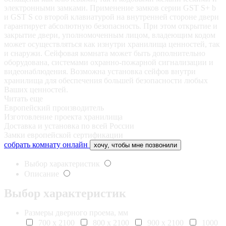
электронными замками. Применение замков серии GST S+ b
и GST S со второй клавиатурой на внутренней стороне двери
гарантирует абсолютную безопасность. При этом открытие и
закрытие двери, уполномоченным лицом, владеющим кодом
может осуществляться как изнутри хранилища ценностей, так
и снаружи. Сейфовая комната может быть дополнительно
оборудована, системами охранно-пожарной сигнализации и
видеонаблюдения. Возможна установка сейфов внутри
хранилища для обеспечения большей безопасности любых
Ваших ценностей.
Читать еще
Европейский производитель
Изготовление проекта хранилища
Доставка и установка по всей России
Замки европейской сертификации
собрать комнату онлайн
хочу, чтобы мне позвонили
Выбор характеристик
Описание
Выбор характеристик
Размеры дверного проема, мм
700 х 2100
800 х 2100
900 х 2100
1000