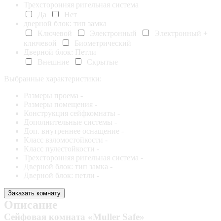
Трехсторонняя ригельная система
Да
Нет
дверной блок: тип замка
Ключевой
Электронный
Электронный +
ключевой
Биометрический
Дверной блок: Петли
Внешние
Скрытые
Выбранные характеристики:
Размеры проема -
Размеры помещения -
Конструкция сейфкомнаты -
Дополнительные системы -
Доп. внутреннее оснащение -
Класс взломостойкости -
Класс пулестойкости -
Трехсторонняя ригельная система -
Дверной блок: тип замка -
Дверной блок: петли -
Заказать комнату
Описание
Сейфовая комната «Muller Safe»