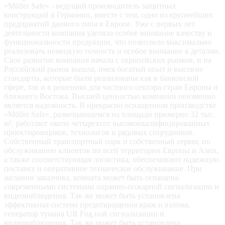
«Müller Safe» - ведущий производитель защитных
конструкций в Германии, вместе с тем, одно из крупнейших
предприятий данного типа в Европе. Уже с первых лет
деятельности компания уделяла особое внимание качеству и
функциональности продукции, что позволило максимально
реализовать немецкую точность и особое внимание к деталям.
Свое развитие компания начала с европейских рынков, и на
Российский рынок вышла, имея богатый опыт и высокие
стандарты, которые были реализованы как в банковской
сфере, так и в решениях для частного сектора стран Европы и
ближнего Востока. Высшей ценностью компании неизменно
является надежность. В прекрасно оснащенном производстве
«Müller Safe», размещающемся на площади примерно 32 тыс.
м², работают около четырехсот высококвалифицированных
проектировщиков, технологов и рядовых сотрудников.
Собственный транспортный парк и собственный сервис по
обслуживанию клиентов по всей территории Европы и Азии,
а также соответствующая логистика, обеспечивают надежную
поставку и оперативное техническое обслуживание. При
желании заказчика, комната может быть оснащена
современными системами охранно-пожарной сигнализации и
видеонаблюдения. Так же может быть установлена
эффективная система предотвращения краж и взлома,
генератор тумана UR Fog.ной сигнализации и
видеонаблюдения. Так же может быть установлена