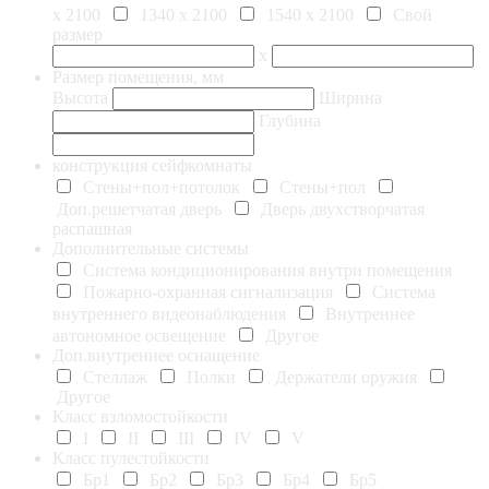
х 2100
1340 х 2100
1540 х 2100
Свой
размер
х
Размер помещения, мм
Высота
Ширина
Глубина
конструкция сейфкомнаты
Стены+пол+потолок
Стены+пол
Доп.решетчатая дверь
Дверь двухстворчатая
распашная
Дополнительные системы
Система кондиционирования внутри помещения
Пожарно-охранная сигнализация
Система
внутреннего видеонаблюдения
Внутреннее
автономное освещение
Другое
Доп.внутреннее оснащение
Стеллаж
Полки
Держатели оружия
Другое
Класс взломостойкости
I
II
III
IV
V
Класс пулестойкости
Бр1
Бр2
Бр3
Бр4
Бр5