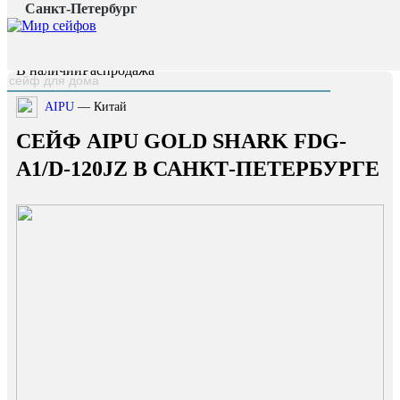
Санкт-Петербург
Главная страница
/
Каталог
/
Сейф AIPU Gold Shark FDG-A1/D-120JZ
наверх
В наличии
Распродажа
AIPU
— Китай
СЕЙФ AIPU GOLD SHARK FDG-
A1/D-120JZ В САНКТ-ПЕТЕРБУРГЕ