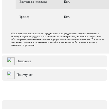
Внутренняя подсветка
Есть
Трейзер
Есть
*Производитель имеет право без предварительного уведомления вносить изменения в
изделие, которые не ухудшают его технические характеристики, а являются результатом
работ по усовершенствованию его конструкции или технологии производства. В том числе
цвет может отличаться от указанного на сайте, а так же могут быть незначительные
изменения по размерам.
Описание
Почему мы