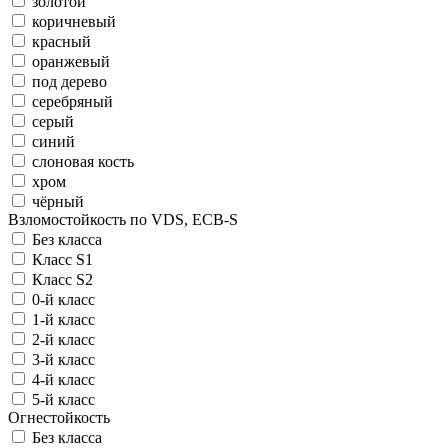
золотой
коричневый
красный
оранжевый
под дерево
серебряный
серый
синий
слоновая кость
хром
чёрный
Взломостойкость по VDS, ECB-S
Без класса
Класс S1
Класс S2
0-й класс
1-й класс
2-й класс
3-й класс
4-й класс
5-й класс
Огнестойкость
Без класса