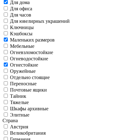
Для дома
Для офиса
Для часов
Для ювелирных украшений
Ключницы
Кэшбоксы
Маленьких размеров
Мебельные
Огневзломостойкие
Огневодостойкие
Огнестойкие
Оружейные
Отдельно стоящие
Переносные
Почтовые ящики
Тайник
Тяжелые
Шкафы архивные
Элитные
Страна
Австрия
Великобритания
Германия