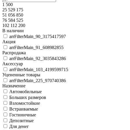
1 500
25 529 175
51 056 850
76 584 525
102 112 200
В наличии
arrFilterMain_90_3175417597
Акция
arrFilterMain_91_608982855
Распродажа
arrFilterMain_92_3035843286
Аксессуар
arrFilterMain_103_4199599715
Уцененные товары
arrFilterMain_225_970740386
Назначение
Автомобильные
Больших размеров
Взломостойкие
Встраиваемые
Гостиничные
Депозитные
Для денег