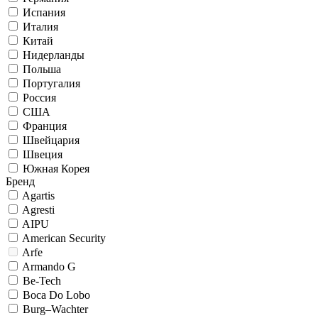
Испания
Италия
Китай
Нидерланды
Польша
Португалия
Россия
США
Франция
Швейцария
Швеция
Южная Корея
Бренд
Agartis
Agresti
AIPU
American Security
Arfe
Armando G
Be-Tech
Boca Do Lobo
Burg–Wachter