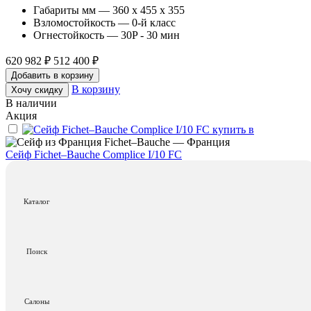
Габариты мм — 360 x 455 x 355
Взломостойкость — 0-й класс
Огнестойкость — 30P - 30 мин
620 982 ₽
512 400 ₽
Добавить в корзину
В корзину
Хочу скидку
В наличии
Акция
Fichet–Bauche — Франция
Сейф Fichet–Bauche Complice I/10 FC
Габариты мм — 360 x 455 x 275
Взломостойкость — 0-й класс
Огнестойкость — 30P - 30 мин
Каталог
452 401 ₽
373 300 ₽
Добавить в корзину
Поиск
В корзину
Хочу скидку
Храним куки, как в сейфе!
Салоны