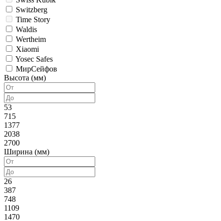
Switzberg
Time Story
Waldis
Wertheim
Xiaomi
Yosec Safes
МирСейфов
Высота (мм)
53
715
1377
2038
2700
Ширина (мм)
26
387
748
1109
1470