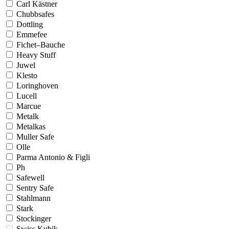
Carl Kästner
Chubbsafes
Dottling
Emmefee
Fichet–Bauche
Heavy Stuff
Juwel
Klesto
Loringhoven
Lucell
Marcue
Metalk
Metalkas
Muller Safe
Olle
Parma Antonio & Figli
Ph
Safewell
Sentry Safe
Stahlmann
Stark
Stockinger
Swiss Kubik