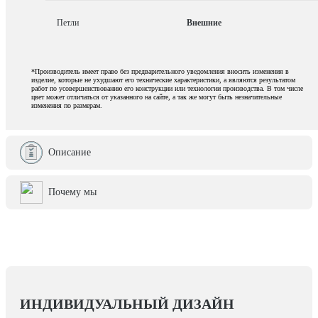
Петли
Внешние
*Производитель имеет право без предварительного уведомления вносить изменения в
изделие, которые не ухудшают его технические характеристики, а являются результатом
работ по усовершенствованию его конструкции или технологии производства. В том числе
цвет может отличаться от указанного на сайте, а так же могут быть незначительные
изменения по размерам.
Описание
Почему мы
ИНДИВИДУАЛЬНЫЙ ДИЗАЙН