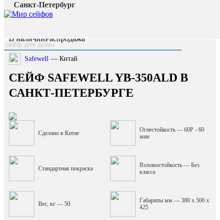
Санкт-Петербург
Главная страница
/
Каталог
/
Сейф Safewell YB-350ALD
наверх
В наличии
Распродажа
Safewell
— Китай
СЕЙФ SAFEWELL YB-350ALD В
САНКТ-ПЕТЕРБУРГЕ
Огнестойкость — 60P - 60
Сделано в Китае
мин
Взломостойкость — Без
Стандартная покраска
класса
Габариты мм — 380 x 500 x
Вес, кг — 50
425