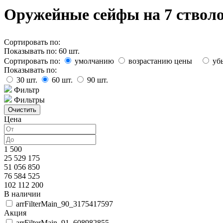
Оружейные сейфы на 7 стволо
Сортировать по:
Показывать по:
60
шт.
Сортировать по:
умолчанию
возрастанию цены
уб
Показывать по:
30
шт.
60
шт.
90
шт.
Фильтр
Фильтры
Цена
1 500
25 529 175
51 056 850
76 584 525
102 112 200
В наличии
arrFilterMain_90_3175417597
Акция
arrFilterMain_91_608982855