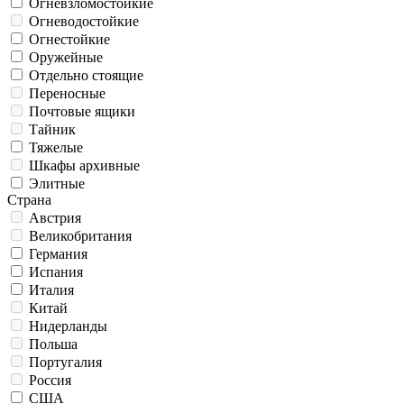
Огневзломостойкие
Огневодостойкие
Огнестойкие
Оружейные
Отдельно стоящие
Переносные
Почтовые ящики
Тайник
Тяжелые
Шкафы архивные
Элитные
Страна
Австрия
Великобритания
Германия
Испания
Италия
Китай
Нидерланды
Польша
Португалия
Россия
США