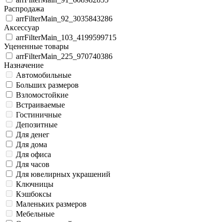
Распродажа
arrFilterMain_92_3035843286
Аксессуар
arrFilterMain_103_4199599715
Уцененные товары
arrFilterMain_225_970740386
Назначение
Автомобильные
Больших размеров
Взломостойкие
Встраиваемые
Гостиничные
Депозитные
Для денег
Для дома
Для офиса
Для часов
Для ювелирных украшений
Ключницы
Кэшбоксы
Маленьких размеров
Мебельные