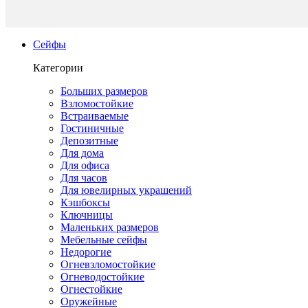
Сейфы
Категории
Больших размеров
Взломостойкие
Встраиваемые
Гостиничные
Депозитные
Для дома
Для офиса
Для часов
Для ювелирных украшений
Кэшбоксы
Ключницы
Маленьких размеров
Мебельные сейфы
Недорогие
Огневзломостойкие
Огневодостойкие
Огнестойкие
Оружейные