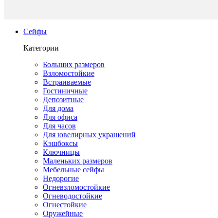
Сейфы
Категории
Больших размеров
Взломостойкие
Встраиваемые
Гостиничные
Депозитные
Для дома
Для офиса
Для часов
Для ювелирных украшений
Кэшбоксы
Ключницы
Маленьких размеров
Мебельные сейфы
Недорогие
Огневзломостойкие
Огневодостойкие
Огнестойкие
Оружейные