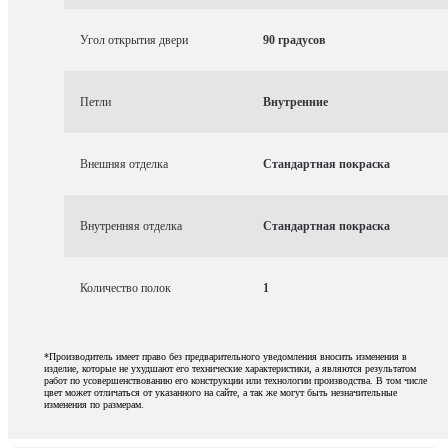
Угол открытия двери
90 градусов
Петли
Внутренние
Внешняя отделка
Стандартная покраска
Внутренняя отделка
Стандартная покраска
Количество полок
1
*Производитель имеет право без предварительного уведомления вносить изменения в
изделие, которые не ухудшают его технические характеристики, а являются результатом
работ по усовершенствованию его конструкции или технологии производства. В том числе
цвет может отличаться от указанного на сайте, а так же могут быть незначительные
изменения по размерам.