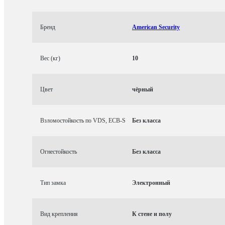
Бренд
American Security
Вес (кг)
10
Цвет
чёрный
Взломостойкость по VDS, ECB-S
Без класса
Огнестойкость
Без класса
Тип замка
Электронный
Вид крепления
К стене и полу