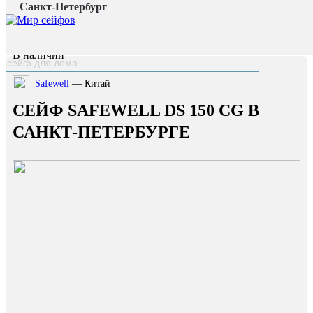
Санкт-Петербург
Главная страница
/
Каталог
/
Сейф Safewell DS 150 CG
наверх
В наличии
Safewell
— Китай
СЕЙФ SAFEWELL DS 150 CG В
САНКТ-ПЕТЕРБУРГЕ