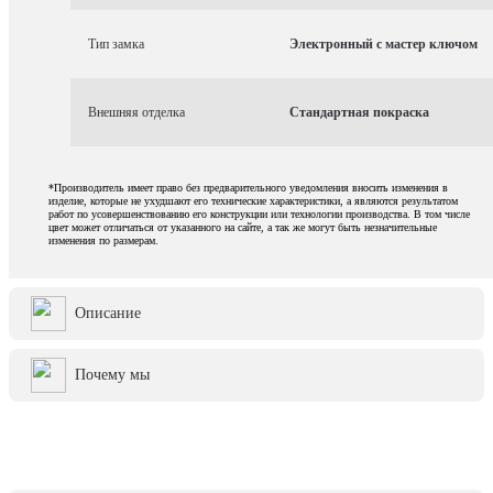
Тип замка
Электронный с мастер ключом
Внешняя отделка
Стандартная покраска
*Производитель имеет право без предварительного уведомления вносить изменения в
изделие, которые не ухудшают его технические характеристики, а являются результатом
работ по усовершенствованию его конструкции или технологии производства. В том числе
цвет может отличаться от указанного на сайте, а так же могут быть незначительные
изменения по размерам.
Описание
Почему мы