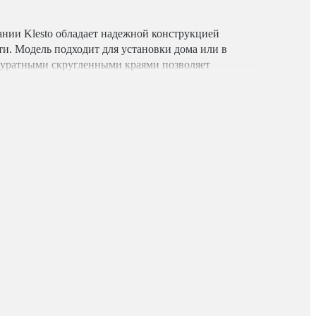
нии Klesto обладает надежной конструкцией
ти. Модель подходит для установки дома или в
куратными скругленными краями позволяет
любое помещение. Характеристики модели: •
 1,8 мм; • толщина панели составляет 4 мм; •
ии К или электронным запорным механизмом серии
ного открытия; • корпус имеет надежное покрытие 2
внутри конструкции имеется удобная, съёмная полка.
орезями для крепления устройства к поверхности –
. Рекомендуется не пренебрегать возможностью
Для крепления используются болты, диаметр