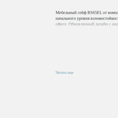
Мебельный сейф RS65EL от компа
начального уровня взломостойкос
офисе. Обновленный дизайн с ак
устройству прекрасно дополнить 
толщина стенок корпуса составляет
оснащается ключевым замком сер
EL с запасным ключом для аварий
оттенков серого (полимерное); • 
Модель оснащена специальными пр
вертикальной или горизонтальной
анкерного монтажа конструкции. 
Читать еще
которых составляет 8 мм.