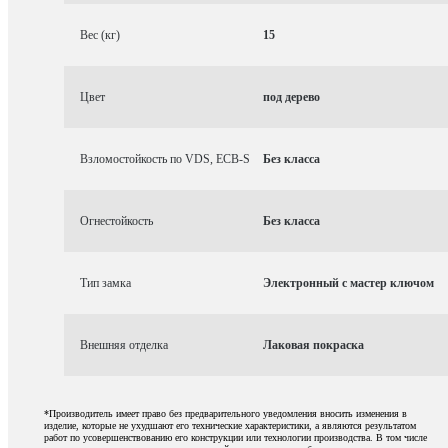
Вес (кг)
15
Цвет
под дерево
Взломостойкость по VDS, ECB-S
Без класса
Огнестойкость
Без класса
Тип замка
Электронный с мастер ключом
Внешняя отделка
Лаковая покраска
*Производитель имеет право без предварительного уведомления вносить изменения в
изделие, которые не ухудшают его технические характеристики, а являются результатом
работ по усовершенствованию его конструкции или технологии производства. В том числе