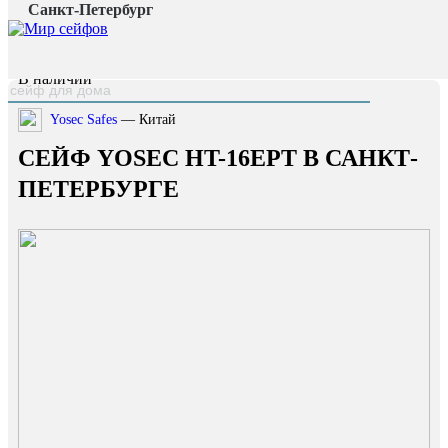
Санкт-Петербург
Главная страница
/
Каталог
/
Сейф Yosec HT-16EPT
наверх
В наличии
Yosec Safes
— Китай
СЕЙФ YOSEC HT-16EPT В САНКТ-
ПЕТЕРБУРГЕ