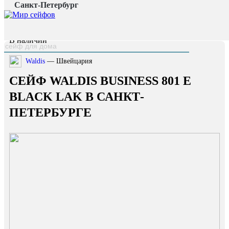
Санкт-Петербург
Главная страница
/
Каталог
/
Сейф Waldis Business 801 E Black lak
наверх
В наличии
Waldis
— Швейцария
СЕЙФ WALDIS BUSINESS 801 E
BLACK LAK В САНКТ-
ПЕТЕРБУРГЕ