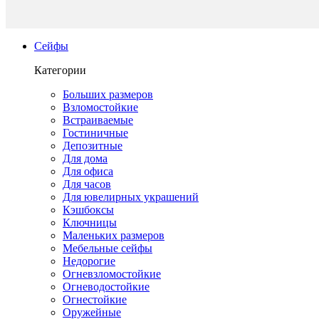
Сейфы
Категории
Больших размеров
Взломостойкие
Встраиваемые
Гостиничные
Депозитные
Для дома
Для офиса
Для часов
Для ювелирных украшений
Кэшбоксы
Ключницы
Маленьких размеров
Мебельные сейфы
Недорогие
Огневзломостойкие
Огневодостойкие
Огнестойкие
Оружейные