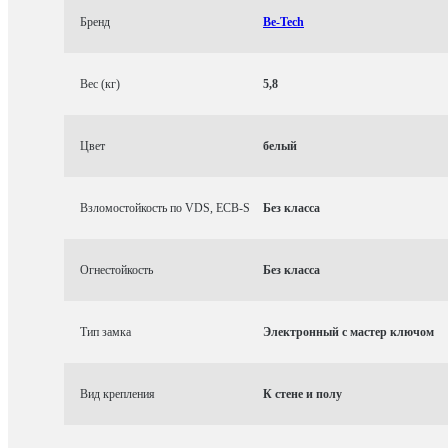
Бренд
Be-Tech
Вес (кг)
5,8
Цвет
белый
Взломостойкость по VDS, ECB-S
Без класса
Огнестойкость
Без класса
Тип замка
Электронный с мастер ключом
Вид крепления
К стене и полу