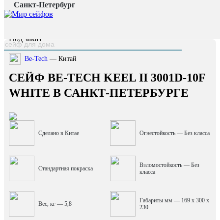
Санкт-Петербург
Главная страница
/
Каталог
/
Сейф Be-Tech Keel II 3001D-10F White
наверх
Под заказ
Be-Tech
— Китай
СЕЙФ BE-TECH KEEL II 3001D-10F
WHITE В САНКТ-ПЕТЕРБУРГЕ
Сделано в Китае
Огнестойкость — Без класса
Взломостойкость — Без
Стандартная покраска
класса
Габариты мм — 169 x 300 x
Вес, кг — 5,8
230