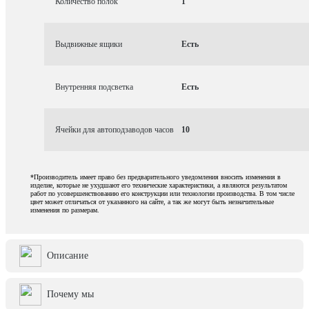
Количество полок
1
Выдвижные ящики
Есть
Внутренняя подсветка
Есть
Ячейки для автоподзаводов часов
10
*Производитель имеет право без предварительного уведомления вносить изменения в
изделие, которые не ухудшают его технические характеристики, а являются результатом
работ по усовершенствованию его конструкции или технологии производства. В том числе
цвет может отличаться от указанного на сайте, а так же могут быть незначительные
изменения по размерам.
Описание
Почему мы