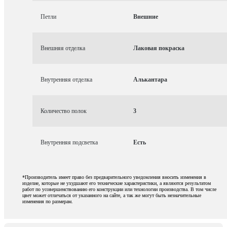
Петли
Внешние
Внешняя отделка
Лаковая покраска
Внутренняя отделка
Алькантара
Количество полок
3
Внутренняя подсветка
Есть
*Производитель имеет право без предварительного уведомления вносить изменения в
изделие, которые не ухудшают его технические характеристики, а являются результатом
работ по усовершенствованию его конструкции или технологии производства. В том числе
цвет может отличаться от указанного на сайте, а так же могут быть незначительные
изменения по размерам.