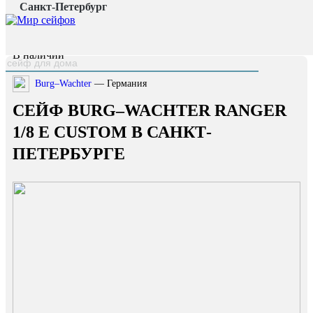
Санкт-Петербург
Главная страница
/
Каталог
/
Сейф Burg–Wachter RANGER 1/8 E Custom
наверх
В наличии
Burg–Wachter
— Германия
СЕЙФ BURG–WACHTER RANGER
1/8 E CUSTOM В САНКТ-
ПЕТЕРБУРГЕ