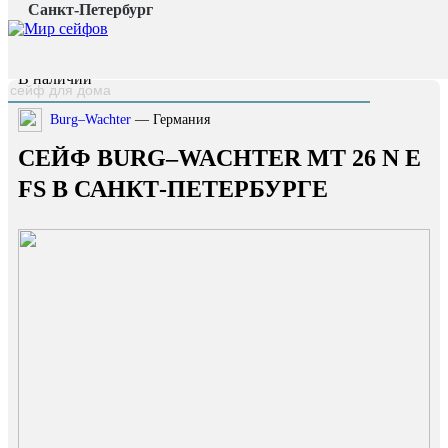
Санкт-Петербург
Главная страница
/
Каталог
/
Сейф Burg–Wachter MT 26 N E FS
наверх
В наличии
Burg–Wachter
— Германия
СЕЙФ BURG–WACHTER MT 26 N E
FS В САНКТ-ПЕТЕРБУРГЕ