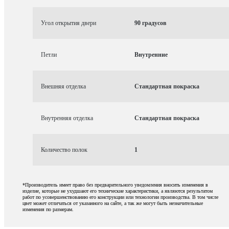
Угол открытия двери
90 градусов
Петли
Внутренние
Внешняя отделка
Стандартная покраска
Внутренняя отделка
Стандартная покраска
Количество полок
1
*Производитель имеет право без предварительного уведомления вносить изменения в
изделие, которые не ухудшают его технические характеристики, а являются результатом
работ по усовершенствованию его конструкции или технологии производства. В том числе
цвет может отличаться от указанного на сайте, а так же могут быть незначительные
изменения по размерам.