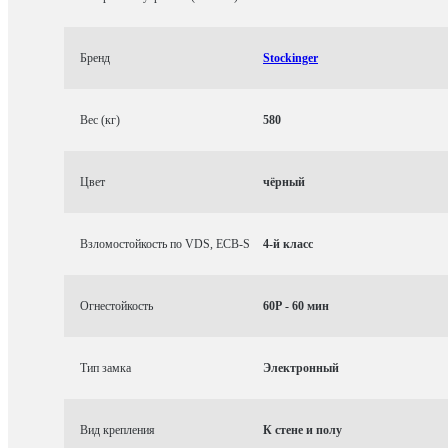
Бренд
Stockinger
Вес (кг)
580
Цвет
чёрный
Взломостойкость по VDS, ECB-S
4-й класс
Огнестойкость
60P - 60 мин
Тип замка
Электронный
Вид крепления
К стене и полу