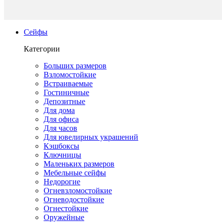
Сейфы
Категории
Больших размеров
Взломостойкие
Встраиваемые
Гостиничные
Депозитные
Для дома
Для офиса
Для часов
Для ювелирных украшений
Кэшбоксы
Ключницы
Маленьких размеров
Мебельные сейфы
Недорогие
Огневзломостойкие
Огневодостойкие
Огнестойкие
Оружейные