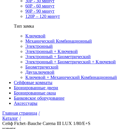
30Р - 30 минут
60Р - 60 минут
90Р - 90 минут
120Р – 120 минут
Тип замка
Ключевой
Механический Комбинационный
Электронный
Электронный + Ключевой
Электронный + Биометрический
Электронный + Биометрический + Ключевой
Биометрический
Двухключевой
Ключевой + Механический Комбинационный
Сейфовые комнаты
Бронированные двери
Бронированные окна
Банковское оборудование
Аксессуары
Главная страница
/
Каталог
/
Сейф Fichet–Bauche Carena III LUX 1/80/E+S
наверх