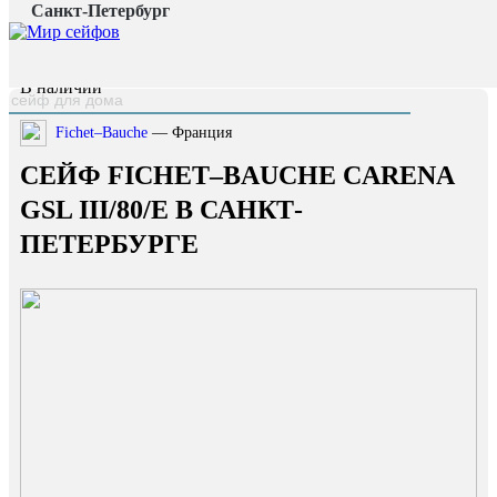
Санкт-Петербург
Главная страница
/
Каталог
/
Сейф Fichet–Bauche Carena GSL III/80/E
наверх
В наличии
Fichet–Bauche
— Франция
СЕЙФ FICHET–BAUCHE CARENA
GSL III/80/E В САНКТ-
ПЕТЕРБУРГЕ