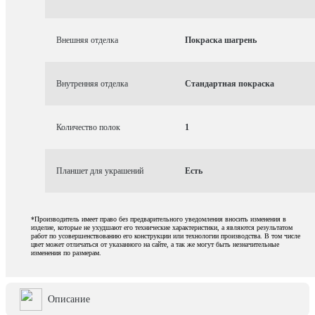
Внешняя отделка
Покраска шагрень
Внутренняя отделка
Стандартная покраска
Количество полок
1
Планшет для украшений
Есть
*Производитель имеет право без предварительного уведомления вносить изменения в
изделие, которые не ухудшают его технические характеристики, а являются результатом
работ по усовершенствованию его конструкции или технологии производства. В том числе
цвет может отличаться от указанного на сайте, а так же могут быть незначительные
изменения по размерам.
Описание