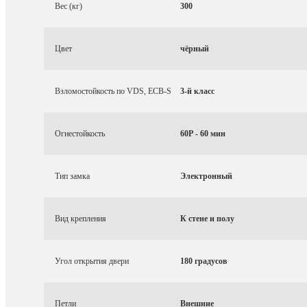
Вес (кг)
300
Цвет
чёрный
Взломостойкость по VDS, ECB-S
3-й класс
Огнестойкость
60P - 60 мин
Тип замка
Электронный
Вид крепления
К стене и полу
Угол открытия двери
180 градусов
Петли
Внешние