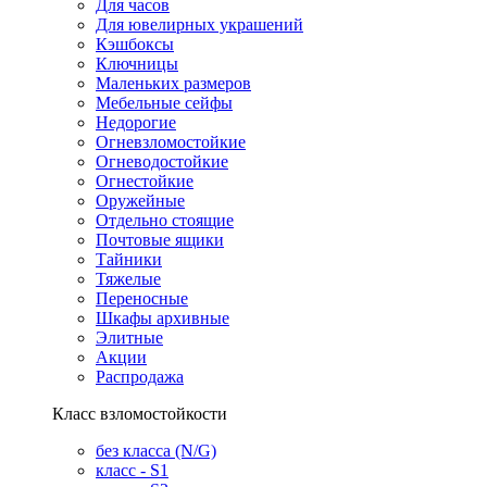
Для часов
Для ювелирных украшений
Кэшбоксы
Ключницы
Маленьких размеров
Мебельные сейфы
Недорогие
Огневзломостойкие
Огневодостойкие
Огнестойкие
Оружейные
Отдельно стоящие
Почтовые ящики
Тайники
Тяжелые
Переносные
Шкафы архивные
Элитные
Акции
Распродажа
Класс взломостойкости
без класса (N/G)
класс - S1