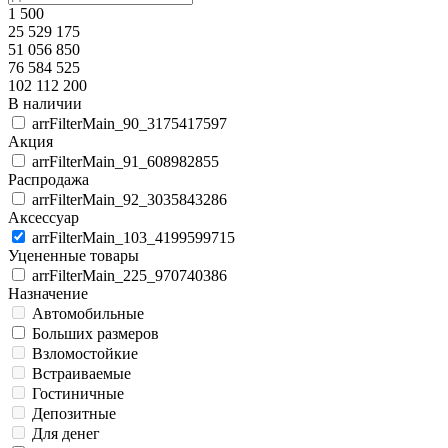
1 500
25 529 175
51 056 850
76 584 525
102 112 200
В наличии
arrFilterMain_90_3175417597
Акция
arrFilterMain_91_608982855
Распродажа
arrFilterMain_92_3035843286
Аксессуар
arrFilterMain_103_4199599715
Уцененные товары
arrFilterMain_225_970740386
Назначение
Автомобильные
Больших размеров
Взломостойкие
Встраиваемые
Гостиничные
Депозитные
Для денег