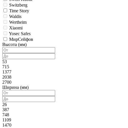
Switzberg
Time Story
Waldis
Wertheim
Xiaomi
Yosec Safes
МирСейфов
Высота (мм)
53
715
1377
2038
2700
Ширина (мм)
26
387
748
1109
1470