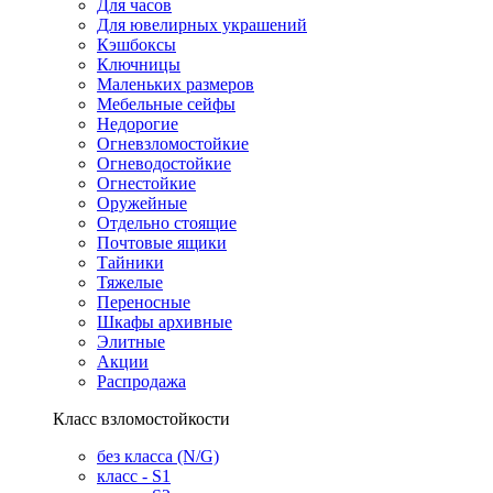
Для часов
Для ювелирных украшений
Кэшбоксы
Ключницы
Маленьких размеров
Мебельные сейфы
Недорогие
Огневзломостойкие
Огневодостойкие
Огнестойкие
Оружейные
Отдельно стоящие
Почтовые ящики
Тайники
Тяжелые
Переносные
Шкафы архивные
Элитные
Акции
Распродажа
Класс взломостойкости
без класса (N/G)
класс - S1