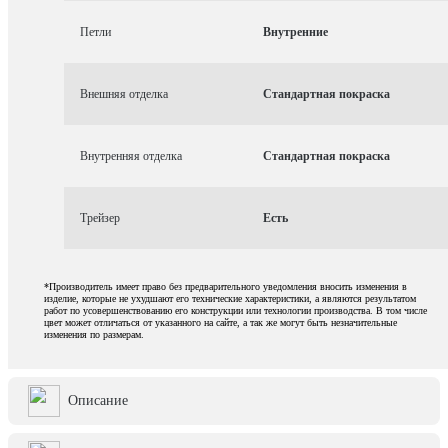
Петли
Внутренние
Внешняя отделка
Стандартная покраска
Внутренняя отделка
Стандартная покраска
Трейзер
Есть
*Производитель имеет право без предварительного уведомления вносить изменения в
изделие, которые не ухудшают его технические характеристики, а являются результатом
работ по усовершенствованию его конструкции или технологии производства. В том числе
цвет может отличаться от указанного на сайте, а так же могут быть незначительные
изменения по размерам.
Описание