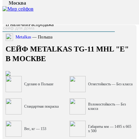
Москва
Главная страница
/
Каталог
/
Сейф Metalkas TG-11 MHL "E"
наверх
В наличии
Распродажа
Metalkas
— Польша
СЕЙФ METALKAS TG-11 MHL "E"
В МОСКВЕ
Сделано в Польше
Огнестойкость — Без класса
Взломостойкость — Без
Стандартная покраска
класса
Габариты мм — 1495 x 665
Вес, кг — 153
x 500