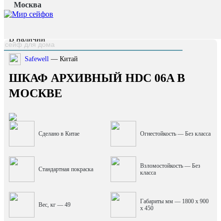
Москва
Главная страница
/
Каталог
/
Шкаф архивный HDC 06A
наверх
В наличии
Safewell
— Китай
ШКАФ АРХИВНЫЙ HDC 06A В
МОСКВЕ
Сделано в Китае
Огнестойкость — Без класса
Взломостойкость — Без
Стандартная покраска
класса
Габариты мм — 1800 x 900
Вес, кг — 49
x 450