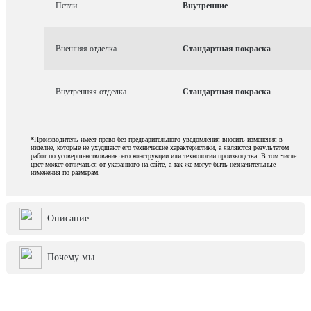
Петли
Внутренние
Внешняя отделка
Стандартная покраска
Внутренняя отделка
Стандартная покраска
*Производитель имеет право без предварительного уведомления вносить изменения в
изделие, которые не ухудшают его технические характеристики, а являются результатом
работ по усовершенствованию его конструкции или технологии производства. В том числе
цвет может отличаться от указанного на сайте, а так же могут быть незначительные
изменения по размерам.
Описание
Почему мы