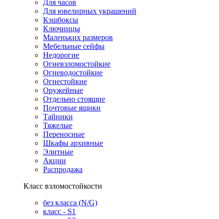
Для часов
Для ювелирных украшений
Кэшбоксы
Ключницы
Маленьких размеров
Мебельные сейфы
Недорогие
Огневзломостойкие
Огневодостойкие
Огнестойкие
Оружейные
Отдельно стоящие
Почтовые ящики
Тайники
Тяжелые
Переносные
Шкафы архивные
Элитные
Акции
Распродажа
Класс взломостойкости
без класса (N/G)
класс - S1