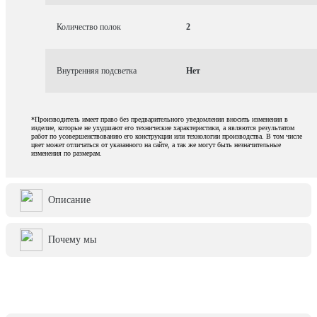
Количество полок
2
Внутренняя подсветка
Нет
*Производитель имеет право без предварительного уведомления вносить изменения в
изделие, которые не ухудшают его технические характеристики, а являются результатом
работ по усовершенствованию его конструкции или технологии производства. В том числе
цвет может отличаться от указанного на сайте, а так же могут быть незначительные
изменения по размерам.
Описание
Почему мы