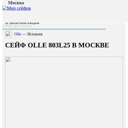
Москва
Главная страница
/
Каталог
/
Сейф OLLE 803L25
наверх
В наличии
Акция
Olle
— Испания
СЕЙФ OLLE 803L25 В МОСКВЕ