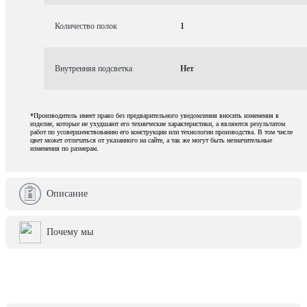
Количество полок
1
Внутренняя подсветка
Нет
*Производитель имеет право без предварительного уведомления вносить изменения в
изделие, которые не ухудшают его технические характеристики, а являются результатом
работ по усовершенствованию его конструкции или технологии производства. В том числе
цвет может отличаться от указанного на сайте, а так же могут быть незначительные
изменения по размерам.
Описание
Почему мы