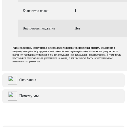
Количество полок
1
Внутренняя подсветка
Нет
*Производитель имеет право без предварительного уведомления вносить изменения в
изделие, которые не ухудшают его технические характеристики, а являются результатом
работ по усовершенствованию его конструкции или технологии производства. В том числе
цвет может отличаться от указанного на сайте, а так же могут быть незначительные
изменения по размерам.
Описание
Почему мы