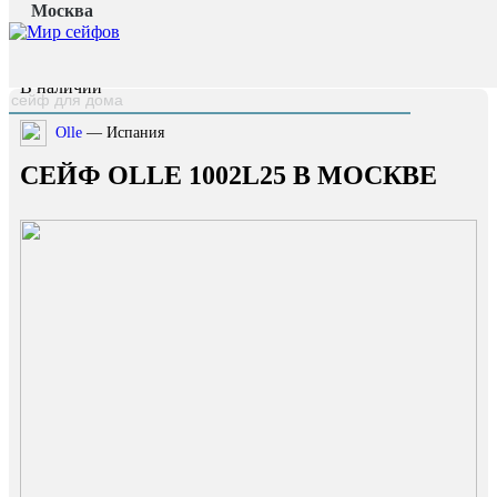
Москва
Главная страница
/
Каталог
/
Сейф OLLE 1002L25
наверх
В наличии
Olle
— Испания
СЕЙФ OLLE 1002L25 В МОСКВЕ