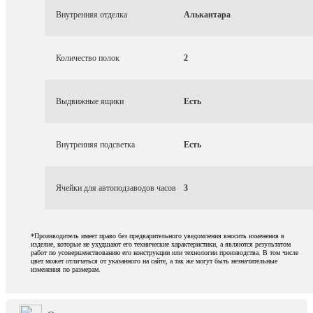
Внутренняя отделка
Алькантара
Количество полок
2
Выдвижные ящики
Есть
Внутренняя подсветка
Есть
Ячейки для автоподзаводов часов
3
*Производитель имеет право без предварительного уведомления вносить изменения в
изделие, которые не ухудшают его технические характеристики, а являются результатом
работ по усовершенствованию его конструкции или технологии производства. В том числе
цвет может отличаться от указанного на сайте, а так же могут быть незначительные
изменения по размерам.