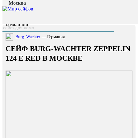
Москва
Главная страница
/
Каталог
/
Сейф Burg-Wachter Zeppelin 124 E Red
наверх
В наличии
Burg–Wachter
— Германия
СЕЙФ BURG-WACHTER ZEPPELIN
124 E RED В МОСКВЕ