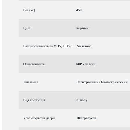
Вес (кг)
450
Цвет
чёрный
Взломостойкость по VDS, ECB-S
2-й класс
Огнестойкость
60P - 60 мин
Тип замка
Электронный / Биометрический
Вид крепления
К полу
Угол открытия двери
180 градусов