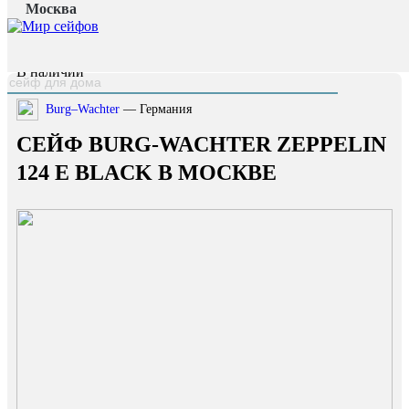
Москва
Главная страница
/
Каталог
/
Сейф Burg-Wachter Zeppelin 124 E Black
наверх
В наличии
Burg–Wachter
— Германия
СЕЙФ BURG-WACHTER ZEPPELIN
124 E BLACK В МОСКВЕ