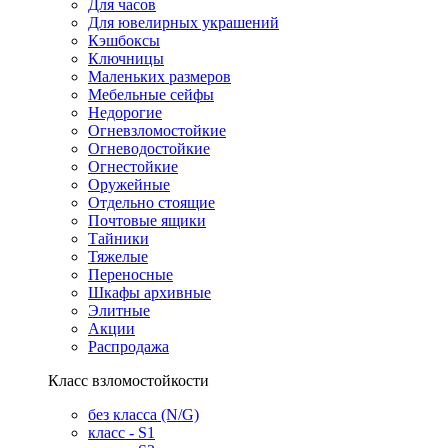
Для часов
Для ювелирных украшений
Кэшбоксы
Ключницы
Маленьких размеров
Мебельные сейфы
Недорогие
Огневзломостойкие
Огневодостойкие
Огнестойкие
Оружейные
Отдельно стоящие
Почтовые ящики
Тайники
Тяжелые
Переносные
Шкафы архивные
Элитные
Акции
Распродажа
Класс взломостойкости
без класса (N/G)
класс - S1