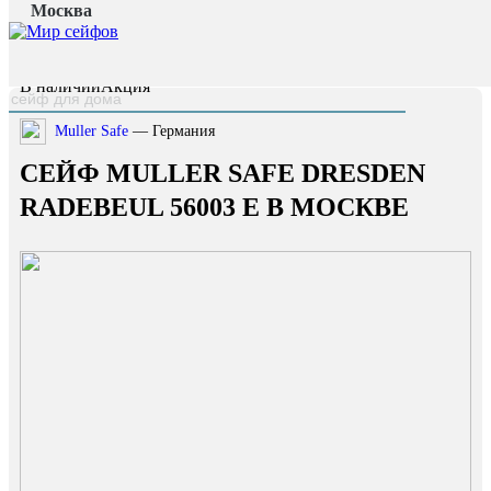
Москва
Главная страница
/
Каталог
/
Сейф Muller Safe Dresden Radebeul 56003 E
наверх
В наличии
Акция
Muller Safe
— Германия
СЕЙФ MULLER SAFE DRESDEN
RADEBEUL 56003 E В МОСКВЕ