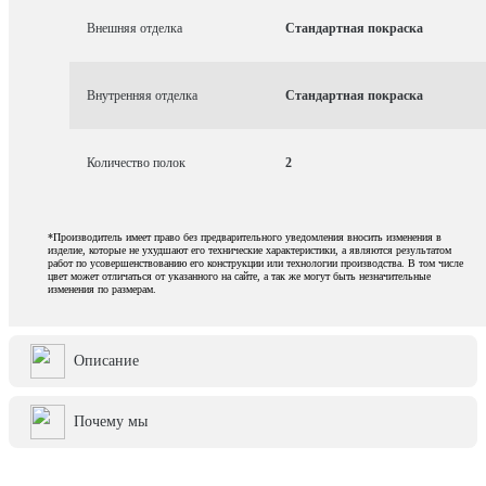
Внешняя отделка
Стандартная покраска
Внутренняя отделка
Стандартная покраска
Количество полок
2
*Производитель имеет право без предварительного уведомления вносить изменения в
изделие, которые не ухудшают его технические характеристики, а являются результатом
работ по усовершенствованию его конструкции или технологии производства. В том числе
цвет может отличаться от указанного на сайте, а так же могут быть незначительные
изменения по размерам.
Описание
Почему мы