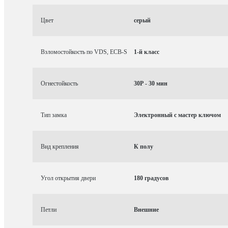
Цвет
серый
Взломостойкость по VDS, ECB-S
1-й класс
Огнестойкость
30P - 30 мин
Тип замка
Электронный с мастер ключом
Вид крепления
К полу
Угол открытия двери
180 градусов
Петли
Внешние