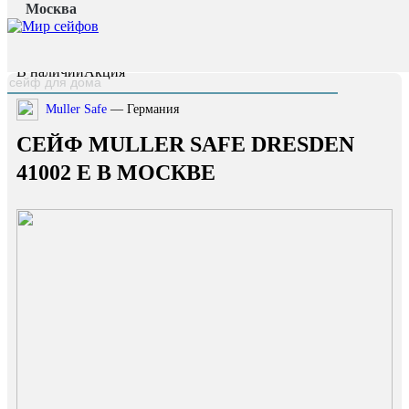
Москва
Главная страница
/
Каталог
/
Сейф Muller Safe Dresden 41002 E
наверх
В наличии
Акция
Muller Safe
— Германия
СЕЙФ MULLER SAFE DRESDEN
41002 E В МОСКВЕ