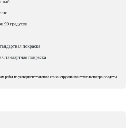
нный
тене
ри
90 градусов
тандартная покраска
а
Стандартная покраска
том работ по усовершенствованию его конструкции или технологии производства.