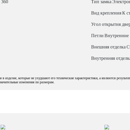
x 360
Тип замка
Электро
Вид крепления
К с
Угол открытия две
Петли
Внутренние
Внешняя отделка
С
Внутренняя отделк
 в изделие, которые не ухудшают его технические характеристики, а являются результа
езначительные изменения по размерам.