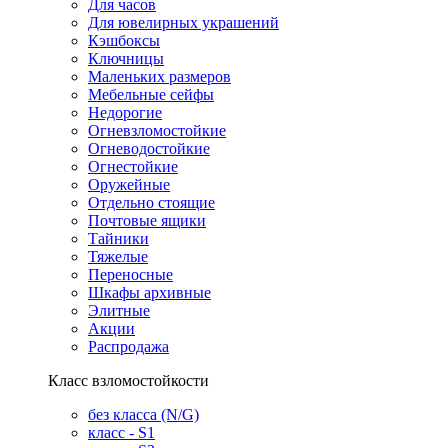
Для часов
Для ювелирных украшений
Кэшбоксы
Ключницы
Маленьких размеров
Мебельные сейфы
Недорогие
Огневзломостойкие
Огневодостойкие
Огнестойкие
Оружейные
Отдельно стоящие
Почтовые ящики
Тайники
Тяжелые
Переносные
Шкафы архивные
Элитные
Акции
Распродажа
Класс взломостойкости
без класса (N/G)
класс - S1