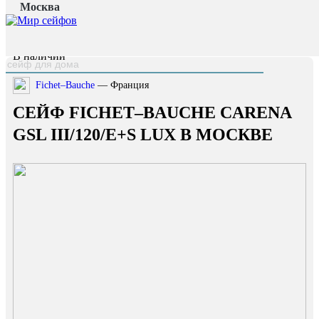
Москва
Главная страница
/
Каталог
/
Сейф Fichet–Bauche Carena GSL III/120/E+S LUX
наверх
В наличии
Fichet–Bauche
— Франция
СЕЙФ FICHET–BAUCHE CARENA
GSL III/120/E+S LUX В МОСКВЕ