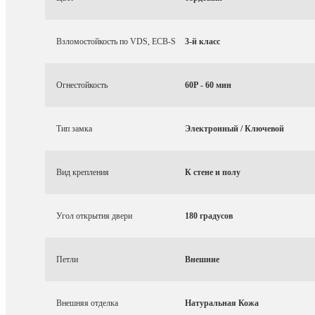
Взломостойкость по VDS, ECB-S
3-й класс
Огнестойкость
60P - 60 мин
Тип замка
Электронный / Ключевой
Вид крепления
К стене и полу
Угол открытия двери
180 градусов
Петли
Внешние
Внешняя отделка
Натуральная Кожа