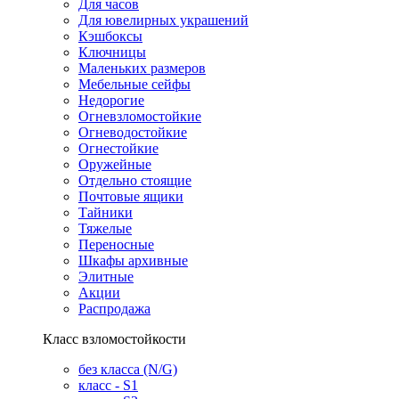
Для часов
Для ювелирных украшений
Кэшбоксы
Ключницы
Маленьких размеров
Мебельные сейфы
Недорогие
Огневзломостойкие
Огневодостойкие
Огнестойкие
Оружейные
Отдельно стоящие
Почтовые ящики
Тайники
Тяжелые
Переносные
Шкафы архивные
Элитные
Акции
Распродажа
Класс взломостойкости
без класса (N/G)
класс - S1