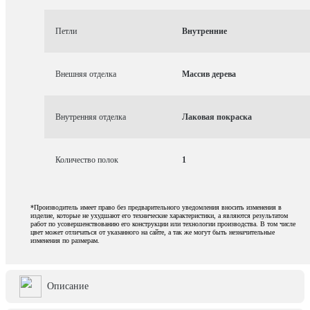
Петли
Внутренние
Внешняя отделка
Массив дерева
Внутренняя отделка
Лаковая покраска
Количество полок
1
*Производитель имеет право без предварительного уведомления вносить изменения в
изделие, которые не ухудшают его технические характеристики, а являются результатом
работ по усовершенствованию его конструкции или технологии производства. В том числе
цвет может отличаться от указанного на сайте, а так же могут быть незначительные
изменения по размерам.
Описание