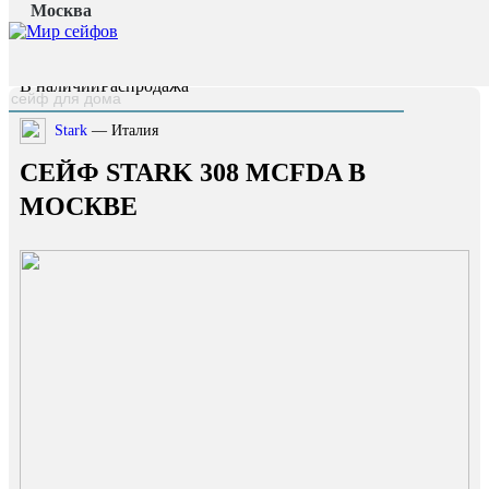
Москва
Главная страница
/
Каталог
/
Сейф Stark 308 MCFDA
наверх
В наличии
Распродажа
Stark
— Италия
СЕЙФ STARK 308 MCFDA В
МОСКВЕ