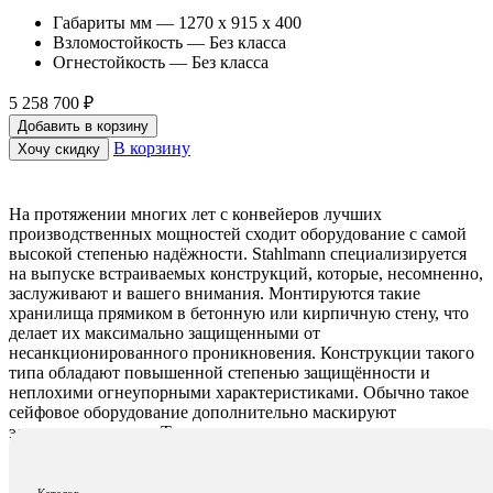
Габариты мм — 1270 x 915 x 400
Взломостойкость — Без класса
Огнестойкость — Без класса
5 258 700 ₽
Добавить в корзину
В корзину
Хочу скидку
На протяжении многих лет с конвейеров лучших
производственных мощностей сходит оборудование с самой
высокой степенью надёжности. Stahlmann специализируется
на выпуске встраиваемых конструкций, которые, несомненно,
заслуживают и вашего внимания. Монтируются такие
хранилища прямиком в бетонную или кирпичную стену, что
делает их максимально защищенными от
несанкционированного проникновения. Конструкции такого
типа обладают повышенной степенью защищённости и
неплохими огнеупорными характеристиками. Обычно такое
сейфовое оборудование дополнительно маскируют
элементами декора. Так как дверь плотно прилегает к стенкам
конструкции, сейф не виден постороннему глазу. Вы можете
установить сейфы Stahlmann как дома, так и в офисе.