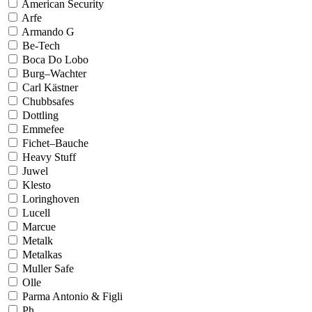
American Security
Arfe
Armando G
Be-Tech
Boca Do Lobo
Burg–Wachter
Carl Kästner
Chubbsafes
Dottling
Emmefee
Fichet–Bauche
Heavy Stuff
Juwel
Klesto
Loringhoven
Lucell
Marcue
Metalk
Metalkas
Muller Safe
Olle
Parma Antonio & Figli
Ph