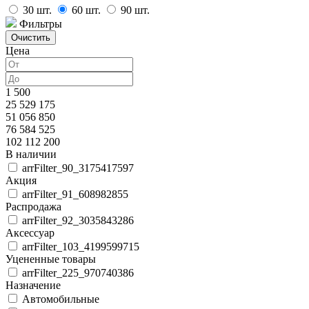
30
шт.
60
шт.
90
шт.
Фильтры
Цена
1 500
25 529 175
51 056 850
76 584 525
102 112 200
В наличии
arrFilter_90_3175417597
Акция
arrFilter_91_608982855
Распродажа
arrFilter_92_3035843286
Аксессуар
arrFilter_103_4199599715
Уцененные товары
arrFilter_225_970740386
Назначение
Автомобильные