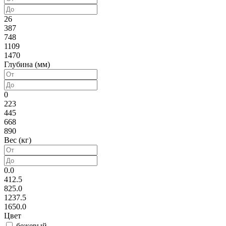
26
387
748
1109
1470
Глубина (мм)
0
223
445
668
890
Вес (кг)
0.0
412.5
825.0
1237.5
1650.0
Цвет
бежевый