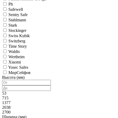
Ph
Safewell
Sentry Safe
Stahlmann
Stark
Stockinger
Swiss Kubik
Switzberg
Time Story
Waldis
Wertheim
Xiaomi
Yosec Safes
МирСейфов
Высота (мм)
53
715
1377
2038
2700
Ширина (мм)