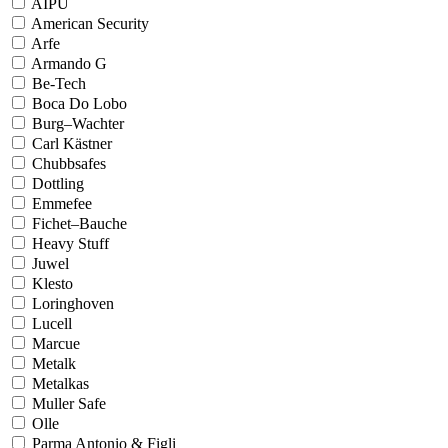
AIPU
American Security
Arfe
Armando G
Be-Tech
Boca Do Lobo
Burg–Wachter
Carl Kästner
Chubbsafes
Dottling
Emmefee
Fichet–Bauche
Heavy Stuff
Juwel
Klesto
Loringhoven
Lucell
Marcue
Metalk
Metalkas
Muller Safe
Olle
Parma Antonio & Figli