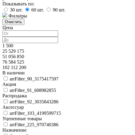
Показывать по:
30
шт.
60
шт.
90
шт.
Фильтры
Цена
1 500
25 529 175
51 056 850
76 584 525
102 112 200
В наличии
arrFilter_90_3175417597
Акция
arrFilter_91_608982855
Распродажа
arrFilter_92_3035843286
Аксессуар
arrFilter_103_4199599715
Уцененные товары
arrFilter_225_970740386
Назначение