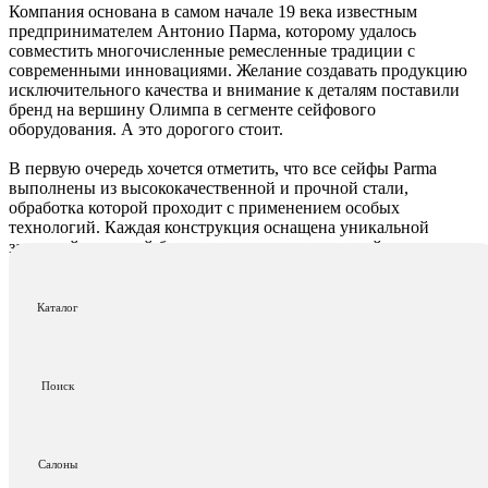
Компания основана в самом начале 19 века известным
предпринимателем Антонио Парма, которому удалось
совместить многочисленные ремесленные традиции с
современными инновациями. Желание создавать продукцию
исключительного качества и внимание к деталям поставили
бренд на вершину Олимпа в сегменте сейфового
оборудования. А это дорогого стоит.
В первую очередь хочется отметить, что все сейфы Рarma
выполнены из высококачественной и прочной стали,
обработка которой проходит с применением особых
технологий. Каждая конструкция оснащена уникальной
замочной системой блокировки, препятствующей
несанкционированному проникновению, которую
невозможно подделать.
Каталог
Конечно, хранилище не лишено основных замков,
оборудованных ригелями, которые, в свою очередь, не только
надёжны, но и комфортны в эксплуатации. Ещё одним
достоинством сейфов Рarma является их вес. Они массивные,
Поиск
а это затрудняет их вынос из помещения, в котором они
расположены.
Храним куки, как в сейфе!
Салоны