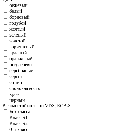
бежевый
белый
бордовый
голубой
желтый
зеленый
золотой
коричневый
красный
оранжевый
под дерево
серебряный
серый
синий
слоновая кость
хром
чёрный
Взломостойкость по VDS, ECB-S
Без класса
Класс S1
Класс S2
0-й класс