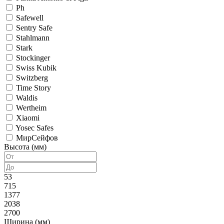
Ph
Safewell
Sentry Safe
Stahlmann
Stark
Stockinger
Swiss Kubik
Switzberg
Time Story
Waldis
Wertheim
Xiaomi
Yosec Safes
МирСейфов
Высота (мм)
53
715
1377
2038
2700
Ширина (мм)