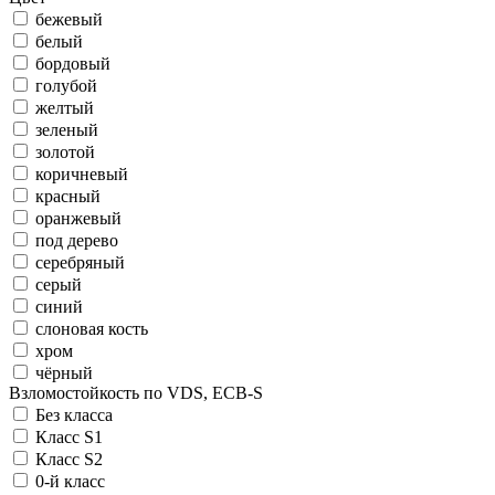
бежевый
белый
бордовый
голубой
желтый
зеленый
золотой
коричневый
красный
оранжевый
под дерево
серебряный
серый
синий
слоновая кость
хром
чёрный
Взломостойкость по VDS, ECB-S
Без класса
Класс S1
Класс S2
0-й класс