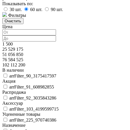
Показывать по:
30
шт.
60
шт.
90
шт.
Фильтры
Цена
1 500
25 529 175
51 056 850
76 584 525
102 112 200
В наличии
arrFilter_90_3175417597
Акция
arrFilter_91_608982855
Распродажа
arrFilter_92_3035843286
Аксессуар
arrFilter_103_4199599715
Уцененные товары
arrFilter_225_970740386
Назначение