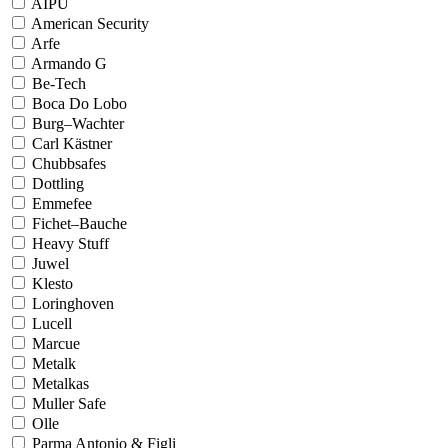
AIPU
American Security
Arfe
Armando G
Be-Tech
Boca Do Lobo
Burg–Wachter
Carl Kästner
Chubbsafes
Dottling
Emmefee
Fichet–Bauche
Heavy Stuff
Juwel
Klesto
Loringhoven
Lucell
Marcue
Metalk
Metalkas
Muller Safe
Olle
Parma Antonio & Figli