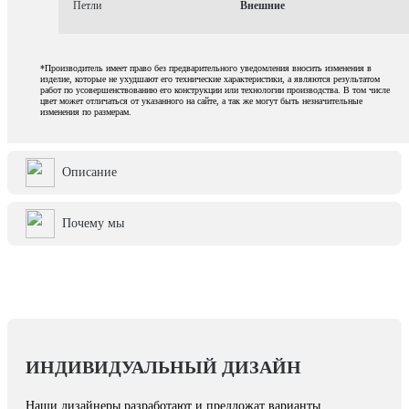
Петли
Внешние
*Производитель имеет право без предварительного уведомления вносить изменения в
изделие, которые не ухудшают его технические характеристики, а являются результатом
работ по усовершенствованию его конструкции или технологии производства. В том числе
цвет может отличаться от указанного на сайте, а так же могут быть незначительные
изменения по размерам.
Описание
Почему мы
ИНДИВИДУАЛЬНЫЙ ДИЗАЙН
Наши дизайнеры разработают и предложат варианты