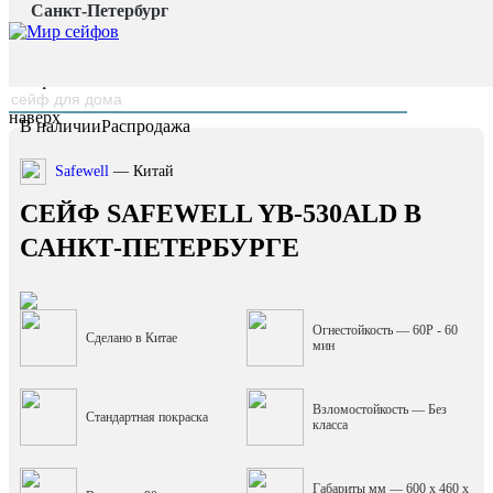
Санкт-Петербург
Главная страница
/
Каталог
/
Сейф Safewell YB-530ALD
наверх
В наличии
Распродажа
Safewell
— Китай
СЕЙФ SAFEWELL YB-530ALD В
САНКТ-ПЕТЕРБУРГЕ
Огнестойкость — 60P - 60
Сделано в Китае
мин
Взломостойкость — Без
Стандартная покраска
класса
Габариты мм — 600 x 460 x