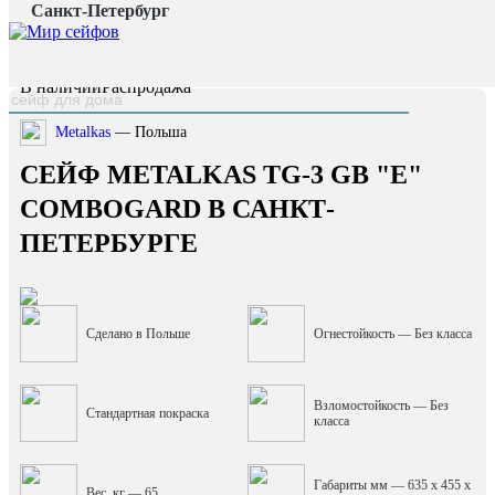
Санкт-Петербург
Главная страница
/
Каталог
/
Сейф Metalkas TG-3 GB "E" Combogard
наверх
В наличии
Распродажа
Metalkas
— Польша
СЕЙФ METALKAS TG-3 GB "E"
COMBOGARD В САНКТ-
ПЕТЕРБУРГЕ
Сделано в Польше
Огнестойкость — Без класса
Взломостойкость — Без
Стандартная покраска
класса
Габариты мм — 635 x 455 x
Вес, кг — 65