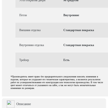
Угол открытия двери
90 градусов
Петли
Внутренние
Внешняя отделка
Стандартная покраска
Внутренняя отделка
Стандартная покраска
Трейзер
Есть
*Производитель имеет право без предварительного уведомления вносить изменения в
изделие, которые не ухудшают его технические характеристики, а являются результатом
работ по усовершенствованию его конструкции или технологии производства. В том числе
цвет может отличаться от указанного на сайте, а так же могут быть незначительные
изменения по размерам.
Описание