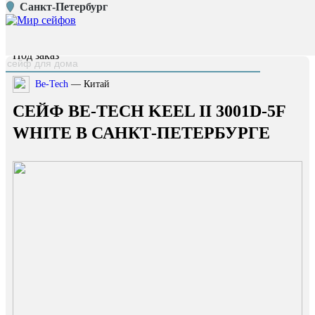
Санкт-Петербург
Главная страница
/
Каталог
/
Сейф Be-Tech Keel II 3001D-5F White
наверх
Под заказ
Be-Tech
— Китай
СЕЙФ BE-TECH KEEL II 3001D-5F
WHITE В САНКТ-ПЕТЕРБУРГЕ