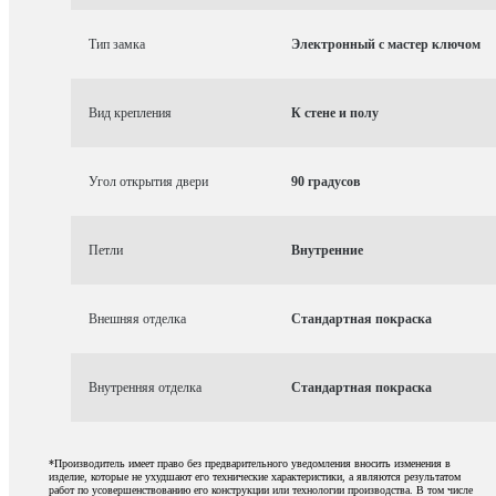
Тип замка
Электронный с мастер ключом
Вид крепления
К стене и полу
Угол открытия двери
90 градусов
Петли
Внутренние
Внешняя отделка
Стандартная покраска
Внутренняя отделка
Стандартная покраска
*Производитель имеет право без предварительного уведомления вносить изменения в
изделие, которые не ухудшают его технические характеристики, а являются результатом
работ по усовершенствованию его конструкции или технологии производства. В том числе