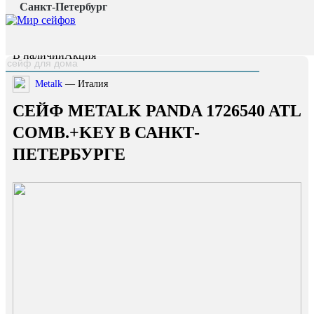
Санкт-Петербург
Главная страница
/
Каталог
/
Сейф Metalk Panda 1726540 ATL Comb.+Key
наверх
В наличии
Акция
Metalk
— Италия
СЕЙФ METALK PANDA 1726540 ATL
COMB.+KEY В САНКТ-
ПЕТЕРБУРГЕ