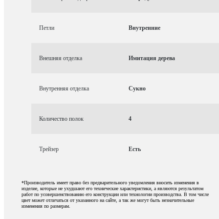
Петли
Внутренние
Внешняя отделка
Имитация дерева
Внутренняя отделка
Сукно
Количество полок
4
Трейзер
Есть
*Производитель имеет право без предварительного уведомления вносить изменения в
изделие, которые не ухудшают его технические характеристики, а являются результатом
работ по усовершенствованию его конструкции или технологии производства. В том числе
цвет может отличаться от указанного на сайте, а так же могут быть незначительные
изменения по размерам.