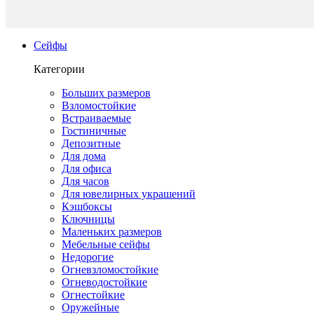
Сейфы
Категории
Больших размеров
Взломостойкие
Встраиваемые
Гостиничные
Депозитные
Для дома
Для офиса
Для часов
Для ювелирных украшений
Кэшбоксы
Ключницы
Маленьких размеров
Мебельные сейфы
Недорогие
Огневзломостойкие
Огневодостойкие
Огнестойкие
Оружейные