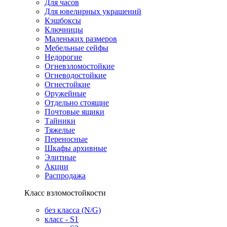
Для часов
Для ювелирных украшений
Кэшбоксы
Ключницы
Маленьких размеров
Мебельные сейфы
Недорогие
Огневзломостойкие
Огневодостойкие
Огнестойкие
Оружейные
Отдельно стоящие
Почтовые ящики
Тайники
Тяжелые
Переносные
Шкафы архивные
Элитные
Акции
Распродажа
Класс взломостойкости
без класса (N/G)
класс - S1