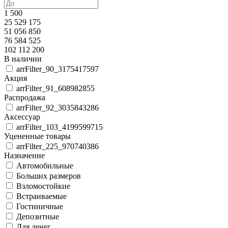
1 500
25 529 175
51 056 850
76 584 525
102 112 200
В наличии
arrFilter_90_3175417597
Акция
arrFilter_91_608982855
Распродажа
arrFilter_92_3035843286
Аксессуар
arrFilter_103_4199599715
Уцененные товары
arrFilter_225_970740386
Назначение
Автомобильные
Больших размеров
Взломостойкие
Встраиваемые
Гостиничные
Депозитные
Для денег