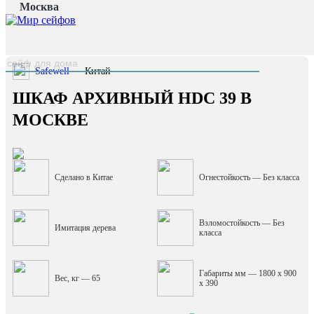
Москва
Главная страница
/
Каталог
/
Шкаф архивный HDC 39
наверх
Safewell
— Китай
ШКАФ АРХИВНЫЙ HDC 39 В
МОСКВЕ
Сделано в Китае
Огнестойкость — Без класса
Взломостойкость — Без
Имитация дерева
класса
Габариты мм — 1800 x 900
Вес, кг — 65
x 390