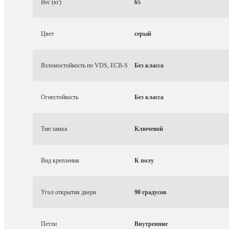
Вес (кг)
65
Цвет
серый
Взломостойкость по VDS, ECB-S
Без класса
Огнестойкость
Без класса
Тип замка
Ключевой
Вид крепления
К полу
Угол открытия двери
90 градусов
Петли
Внутренние