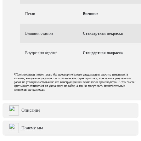
Петли
Внешние
Внешняя отделка
Стандартная покраска
Внутренняя отделка
Стандартная покраска
*Производитель имеет право без предварительного уведомления вносить изменения в
изделие, которые не ухудшают его технические характеристики, а являются результатом
работ по усовершенствованию его конструкции или технологии производства. В том числе
цвет может отличаться от указанного на сайте, а так же могут быть незначительные
изменения по размерам.
Описание
Почему мы