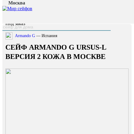
Москва
Главная страница
/
Каталог
/
Сейф Armando G Ursus-L версия 2 кожа
наверх
Под заказ
Armando G
— Испания
СЕЙФ ARMANDO G URSUS-L
ВЕРСИЯ 2 КОЖА В МОСКВЕ