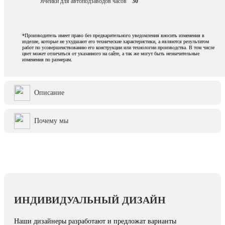
Ячейки для автоподзаводов часов
30
*Производитель имеет право без предварительного уведомления вносить изменения в
изделие, которые не ухудшают его технические характеристики, а являются результатом
работ по усовершенствованию его конструкции или технологии производства. В том числе
цвет может отличаться от указанного на сайте, а так же могут быть незначительные
изменения по размерам.
Описание
Почему мы
ИНДИВИДУАЛЬНЫЙ ДИЗАЙН
Наши дизайнеры разработают и предложат варианты